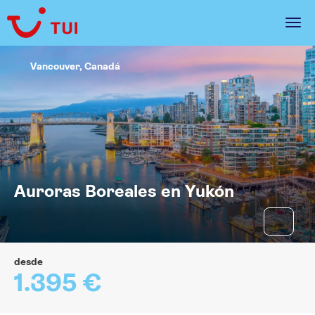
Vancouver, Canadá
Auroras Boreales en Yukón
desde
1.395 €