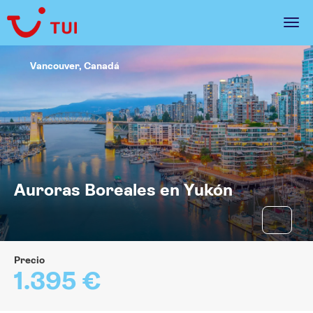
Vancouver, Canadá
Auroras Boreales en Yukón
Precio
1.395 €