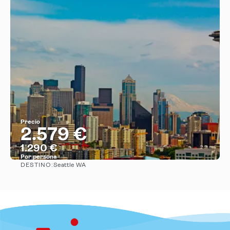
Precio
2.579 €
1.290 €
Por persona
DESTINO:
Seattle WA
Ver