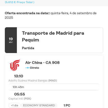
(5.612 €
Preço Total
)
Oferta encontrada na data::
quinta-feira, 4 de setembro de
2025
Transporte de Madrid para
19
Pequim
abr.
Partida
Air China - CA 908
Direto
13:10
Adolfo Suárez Madrid Barajas
(MAD)
10h 45m
05:55
Capital Intl
(PEK)
1 PC
+1 dia
ECONOMY STANDARD