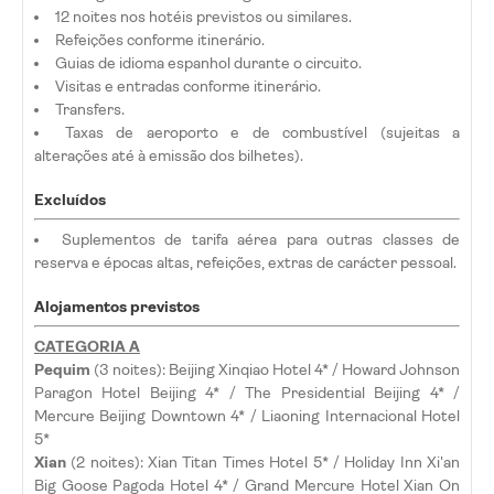
12 noites nos hotéis previstos ou similares.
Refeições conforme itinerário.
Guias de idioma espanhol durante o circuito.
Visitas e entradas conforme itinerário.
Transfers.
Taxas de aeroporto e de combustível (sujeitas a
alterações até à emissão dos bilhetes).
Excluídos
Suplementos de tarifa aérea para outras classes de
reserva e épocas altas, refeições, extras de carácter pessoal.
Alojamentos previstos
CATEGORIA A
Pequim
(3 noites): Beijing Xinqiao Hotel 4* / Howard Johnson
Paragon Hotel Beijing 4* / The Presidential Beijing 4* /
Mercure Beijing Downtown 4* / Liaoning Internacional Hotel
5*
Xian
(2 noites): Xian Titan Times Hotel 5* / Holiday Inn Xi'an
Big Goose Pagoda Hotel 4* / Grand Mercure Hotel Xian On