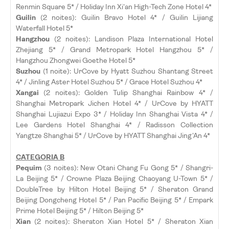
Renmin Square 5* / Holiday Inn Xi'an High-Tech Zone Hotel 4*
Guilin
(2 noites): Guilin Bravo Hotel 4* / Guilin Lijiang
Waterfall Hotel 5*
Hangzhou
(2 noites): Landison Plaza International Hotel
Zhejiang 5* / Grand Metropark Hotel Hangzhou 5* /
Hangzhou Zhongwei Goethe Hotel 5*
Suzhou
(1 noite): UrCove by Hyatt Suzhou Shantang Street
4* / Jinling Aster Hotel Suzhou 5* / Grace Hotel Suzhou 4*
Xangai
(2 noites): Golden Tulip Shanghai Rainbow 4* /
Shanghai Metropark Jichen Hotel 4* / UrCove by HYATT
Shanghai Lujiazui Expo 3* / Holiday Inn Shanghai Vista 4* /
Lee Gardens Hotel Shanghai 4* / Radisson Collection
Yangtze Shanghai 5* / UrCove by HYATT Shanghai Jing'An 4*
CATEGORIA B
Pequim
(3 noites): New Otani Chang Fu Gong 5* / Shangri-
La Beijing 5* / Crowne Plaza Beijing Chaoyang U-Town 5* /
DoubleTree by Hilton Hotel Beijing 5* / Sheraton Grand
Beijing Dongcheng Hotel 5* / Pan Pacific Beijing 5* / Empark
Prime Hotel Beijing 5* / Hilton Beijing 5*
Xian
(2 noites): Sheraton Xian Hotel 5* / Sheraton Xian