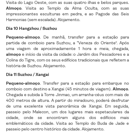
Visita do Lago Oeste, com as suas quatro ilhas e belos parques.
Almoço
. Visita ao Templo da Alma Oculta, com as suas
impressionantes esculturas em pedra, e ao Pagode das Seis
Harmonias (sem escalada). Alojamento.
Dia 10 Hangzhou / Suzhou
Pequeno-almoço
. De manhã, transfer para a estação para
partida de comboio para Suzhou, a “Veneza do Oriente”. Após
uma viagem de aproximadamente 1 hora e meia, chegada,
almoço
e início da visita da cidade: o Jardim dos Pescadores e a
Colina do Tigre, com os seus edifícios tradicionais que refletem a
história de Suzhou. Alojamento.
Dia 11 Suzhou / Xangai
Pequeno-almoço
. Transfer para a estação para embarque no
comboio com destino a Xangai (45 minutos de viagem).
Almoço
.
Chegada e subida à Torre Jinmao, um arranha-céus com mais de
400 metros de altura. A partir do miradouro, poderá desfrutar
de uma excelente vista panorâmica de Xangai. Em seguida,
passeio pelo Malecon, um dos lugares mais espetaculares da
cidade, onde se encontram alguns dos edifícios mais
emblemáticos da cidade. Visita ao Templo do Buda de Jade e
passeio pelo centro histórico da cidade. Alojamento.