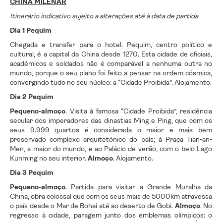
CHINA MILENAR
Itinerário indicativo sujeito a alterações até à data de partida
Dia 1 Pequim
Chegada e transfer para o hotel. Pequim, centro político e
cultural, é a capital da China desde 1270. Esta cidade de oficiais,
académicos e soldados não é comparável a nenhuma outra no
mundo, porque o seu plano foi feito a pensar na ordem cósmica,
convergindo tudo no seu núcleo: a “Cidade Proibida”. Alojamento.
Dia 2 Pequim
Pequeno-almoço
. Visita à famosa “Cidade Proibida”, residência
secular dos imperadores das dinastias Ming e Ping, que com os
seus 9.999 quartos é considerada o maior e mais bem
preservado complexo arquitetónico do país; à Praça Tian-an-
Men, a maior do mundo, e ao Palácio de verão, com o belo Lago
Kunming no seu interior.
Almoço
. Alojamento.
Dia 3 Pequim
Pequeno-almoço
. Partida para visitar a Grande Muralha da
China, obra colossal que com os seus mais de 5000km atravessa
o país desde o Mar de Bohai até ao deserto de Gobi.
Almoço
. No
regresso à cidade, paragem junto dos emblemas olímpicos: o