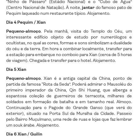
“Ninho de Pássaro” (Estádio Nacional) e o “Cubo de Água”
(Centro Nacional de Natação). À noite,
jantar
do famoso pato de
Pequim laqueado num restaurante típico. Alojamento.
Dia 4 Pequim / Xian
Pequeno-almoço
. Pela manhã, visita do Templo do Céu, um
interessante edifício objeto de estudo por numerólogos e
ocultistas, no qual as cores, formas e sons simbolizam a dualidade
do céu e da terra. Em hora a combinar localmente, transfer para
a estação para embarque no comboio para Xian (cerca de 5 horas
de viagem). Chegada e transfer para o hotel. Alojamento.
Dia 5 Xian
Pequeno-almoço
. Xian é a antiga capital da China, ponto de
partida da famosa “Rota da Seda”. Poderá admirar o Mausoléu do
primeiro imperador da China, Qin Shi Huang, que alberga a
espantosa coleção de guerreiros de terracota, milhares de
soldados em formação de batalha e em tamanho real. Almoço.
Continuação para o Pagode do Grande Ganso (que verá do
exterior), situado na Porta Sul da Muralha da Cidade. Passeio
pelo Bairro Muçulmano, uma rede de ruas e lojas que faz lembrar
um souk árabe. Alojamento.
Dia 6 Xian / Guilin