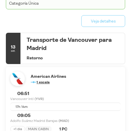
Categoría Única
Veja detalhes
Transporte de Vancouver para
13
Madrid
set.
Retorno
American Airlines
1 escala
06:51
Vancouver Intl
(YVR)
17h 14m
09:05
Adolfo Suárez Madrid Barajas
(MAD)
1 PC
+1 dia
MAIN CABIN