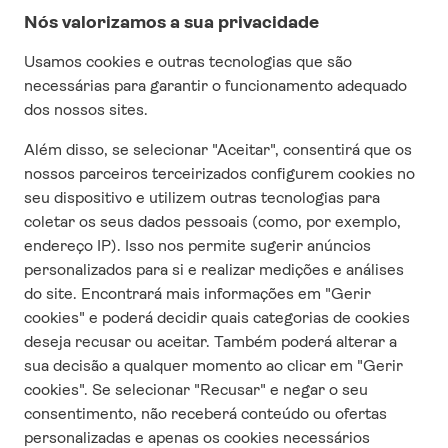
Especial COVID
Vistos
Seguro
Contrato e condições gerais
Questionário de satisfação
CONTACTO
Quem somos
Contacta-nos
Responsabilidade Social Corporativa
Condições e termos de uso
Política de privacidade
Trabalha conosco
SIGUE-NOS NAS REDES