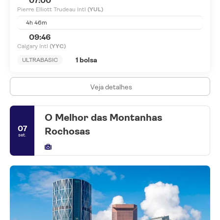
07:00
Pierre Elliott Trudeau Intl
(YUL)
4h 46m
09:46
Calgary Intl
(YYC)
1 bolsa
ULTRABASIC
Veja detalhes
O Melhor das Montanhas
07
Rochosas
set.