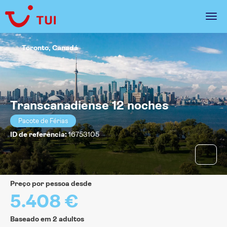
Toronto, Canadá
Transcanadiense 12 noches
Pacote de Férias
ID de referência:
16753105
preço por pessoa desde
5.408 €
Baseado em 2 adultos