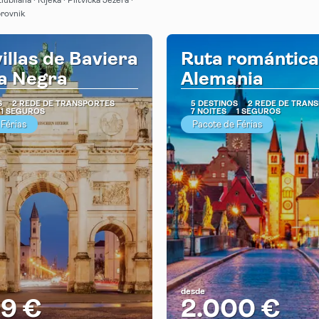
Liubliana · Rijeka · Plitvicka Jezera ·
brovnik
illas de Baviera
Ruta romántica
va Negra
Alemania
S
2 REDE DE TRANSPORTES
5 DESTINOS
2 REDE DE TRAN
1 SEGUROS
7 NOITES
1 SEGUROS
 Férias
Pacote de Férias
desde
09 €
2.000 €