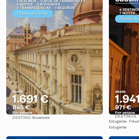
1 DESTINOS
2 REDE DE TRANSPORTES
4 NOITES
3 ATIVIDADES
2 TRANSFERÊNCIAS
1 SEGUROS
4 DESTINO
Pacote de Férias
7 NOITES
Pacote de
desde
desde
1.691 €
1.94
845 €
971 €
Por pessoa
Por pessoa
DESTINOS
DESTINO:
Bucareste
Vejo
Estugarda · Freud
Estugarda