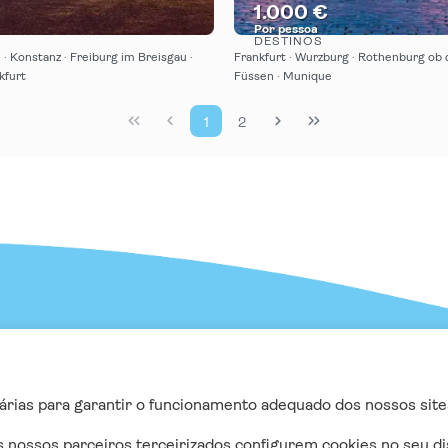
1.000 €
Por pessoa
DESTINOS
Vejo
Vejo
· Konstanz · Freiburg im Breisgau ·
Frankfurt · Wurzburg · Rothenburg ob 
kfurt
Füssen · Munique
1
2
CTO
SIGUE-NOS NAS REDE