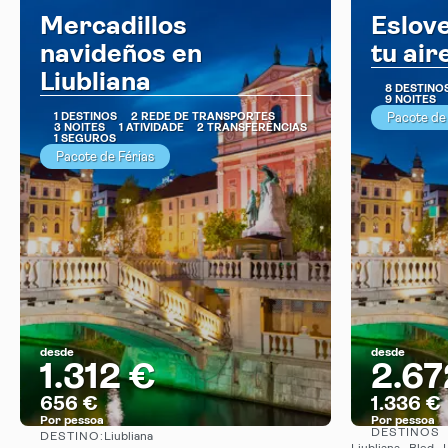
Mercadillos
Eslove
navideños en
tu air
Liubliana
8 DESTINO
9 NOITES
1 DESTINOS
2 REDE DE TRANSPORTES
Pacote de
3 NOITES
1 ATIVIDADE
2 TRANSFERÊNCIAS
1 SEGUROS
Pacote de Férias
desde
desde
1.312 €
2.67
656 €
1.336 €
Por pessoa
Por pessoa
DESTINOS
DESTINO:
Liubliana
Vejo