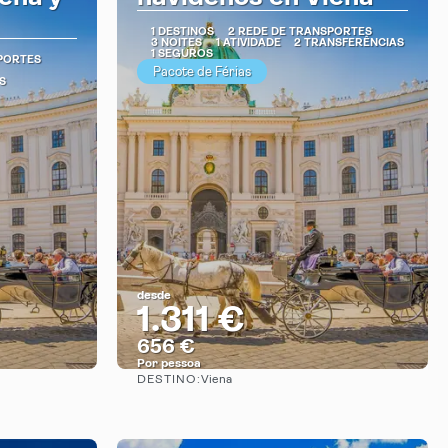
1 DESTINOS
2 REDE DE TRANSPORTES
3 NOITES
1 ATIVIDADE
2 TRANSFERÊNCIAS
1 SEGUROS
PORTES
Pacote de Férias
S
desde
1.311 €
656 €
Por pessoa
DESTINO:
Viena
Vejo