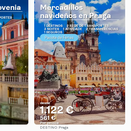
ovenia
Mercadillos
navideños en Praga
PORTES
S
1 DESTINOS
2 REDE DE TRANSPORTES
3 NOITES
1 ATIVIDADE
2 TRANSFERÊNCIAS
1 SEGUROS
Pacote de Férias
desde
1.122 €
561 €
Por pessoa
DESTINO:
Praga
Vejo