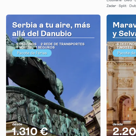
Liubliana · Bled · 
Zadar · Split · Du
Serbia a tu aire, más
Marav
allá del Danubio
y Sel
5 DESTINOS
2 REDE DE TRANSPORTES
6 DESTINO
7 NOITES
1 SEGUROS
7 NOITES
Pacote de Férias
Pacote de
desde
desde
1.310 €
2.2