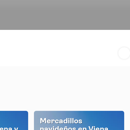
Mercadillos
ena y
navideños en Viena