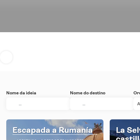
Nome da ideia
Nome do destino
Or
A
Escapada a Rumanía
La Sel
castil