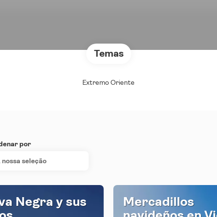
Temas
Extremo Oriente
denar por
 nossa seleção
va Negra y sus
Mercadillos
los
navideños en Vi