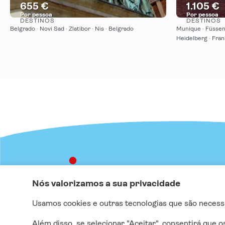
655 €
1.105 €
Por pessoa
Por pessoa
DESTINOS
DESTINOS
Vejo
Belgrado · Novi Sad · Zlatibor · Nis · Belgrado
Munique · Füssen 
Heidelberg · Fran
Live Happy
INFORMAÇÃO
CONTA