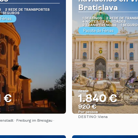
Bratislava
S
2 REDE DE TRANSPORTES
1 SEGUROS
 Férias
1 DESTINOS
2 REDE DE TRANS
4 NOITES
2 ATIVIDADES
2 TRANSFERÊNCIAS
1 SEGURO
Pacote de Férias
desde
1 €
1.840 €
920 €
Por pessoa
DESTINO:
Viena
Vejo
Vejo
enstadt · Freiburg im Breisgau ·