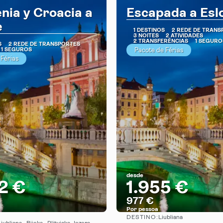
nia y Croacia a
Escapada a Esl
e
1 DESTINOS
2 REDE DE TRANS
3 NOITES
2 ATIVIDADES
2 TRANSFERÊNCIAS
1 SEGURO
S
2 REDE DE TRANSPORTES
1 SEGUROS
Pacote de Férias
 Férias
desde
2 €
1.955 €
977 €
Por pessoa
DESTINO:
Liubliana
Vejo
Vejo