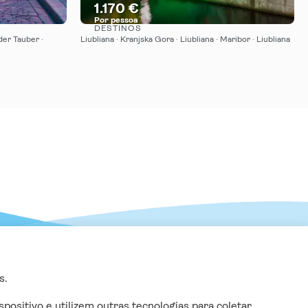
1.170 €
Por pessoa
DESTINOS
Vejo
der Tauber ·
Liubliana · Kranjska Gora · Liubliana · Maribor · Liubliana
S
SUBSCREVA AQUI A NOSSA