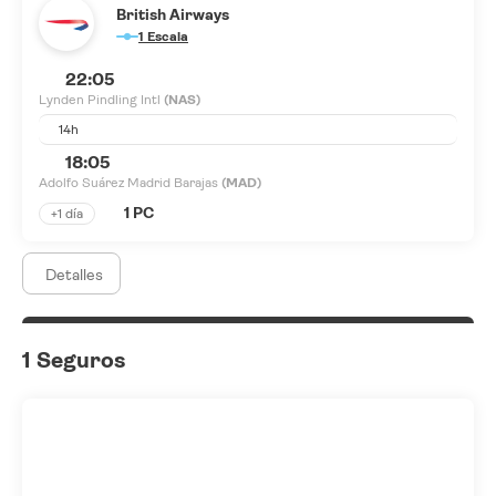
British Airways
1 Escala
22:05
Lynden Pindling Intl
(NAS)
14h
18:05
Adolfo Suárez Madrid Barajas
(MAD)
1 PC
+1 día
Detalles
1 Seguros