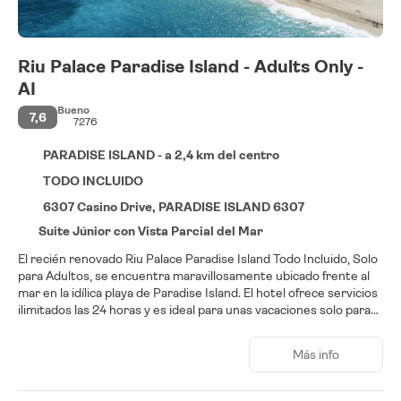
Riu Palace Paradise Island - Adults Only -
AI
Bueno
7,6
7276
PARADISE ISLAND - a 2,4 km del centro
TODO INCLUIDO
6307 Casino Drive, PARADISE ISLAND 6307
Suite Júnior con Vista Parcial del Mar
El recién renovado Riu Palace Paradise Island Todo Incluido, Solo
para Adultos, se encuentra maravillosamente ubicado frente al
mar en la idílica playa de Paradise Island. El hotel ofrece servicios
ilimitados las 24 horas y es ideal para unas vacaciones solo para
adultos, ya que cuenta con todas las instalaciones de ocio y
entretenimiento necesarias para disfrutar de una gran estancia.
Más info
Está a aproximadamente 100 metros del casino más grande del
Caribe, el Atlantis Casino, y a unos 200 metros de las tiendas
más cercanas. El hotel se encuentra a 3 kilómetros del centro de