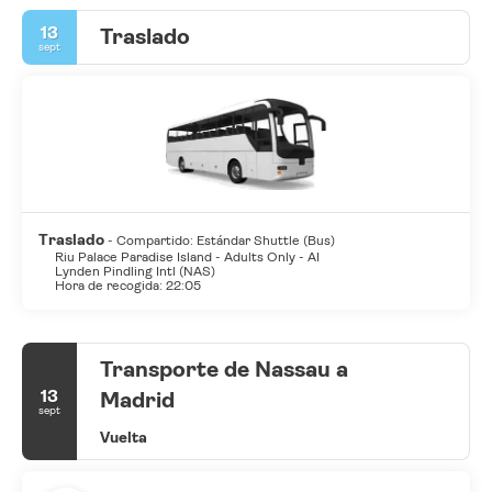
Nassau, donde se puede degustar la deliciosa y variada
13
Traslado
gastronomía local.
sept
Traslado
- Compartido: Estándar Shuttle (Bus)
Riu Palace Paradise Island - Adults Only - AI
Lynden Pindling Intl (NAS)
Hora de recogida: 22:05
Transporte de Nassau a
13
Madrid
sept
Vuelta