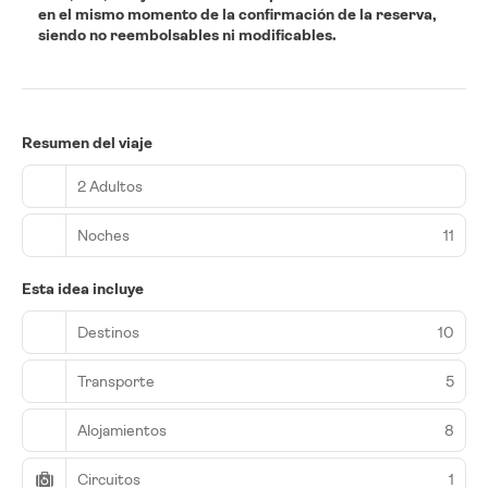
en el mismo momento de la confirmación de la reserva,
siendo no reembolsables ni modificables.
Resumen del viaje
2 Adultos
Noches
11
Esta idea incluye
Destinos
10
Transporte
5
Alojamientos
8
Circuitos
1