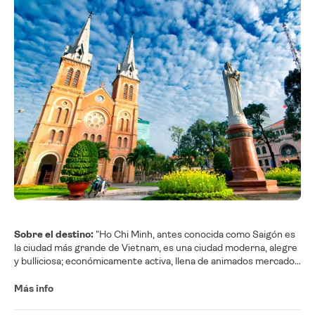
Sobre el destino:
"Ho Chi Minh, antes conocida como Saigón es
la ciudad más grande de Vietnam, es una ciudad moderna, alegre
y bulliciosa; económicamente activa, llena de animados mercados
y es inequívocamente el centro comercial de la nación.
Aunque es la ciudad más moderna del país, conserva un sabor
Más info
vietnamita único y aún se pueden ver evidencias de un pasado
colonial ilustre de esta antigua Perla de Oriente.