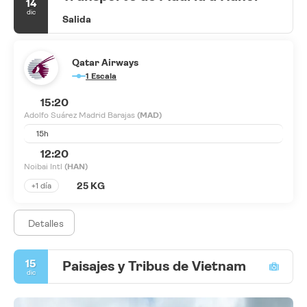
14
dic
Salida
Qatar Airways
1 Escala
15:20
Adolfo Suárez Madrid Barajas
(MAD)
15h
12:20
Noibai Intl
(HAN)
25 KG
+1 día
Detalles
15
Paisajes y Tribus de Vietnam
dic