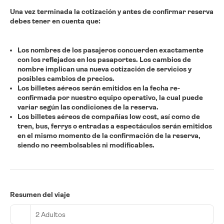
Una vez terminada la cotización y antes de confirmar reserva
debes tener en cuenta que:
Los nombres de los pasajeros concuerden exactamente
con los reflejados en los pasaportes.
Los cambios de
nombre implican una nueva cotización de servicios y
posibles cambios de precios.
Los billetes aéreos serán emitidos en la fecha re-
confirmada por nuestro equipo operativo, la cual puede
variar según las condiciones de la reserva.
Los billetes aéreos de compañías low cost, así como de
tren, bus, ferrys o entradas a espectáculos serán emitidos
en el mismo momento de la confirmación de la reserva,
siendo no reembolsables ni modificables.
Resumen del viaje
2 Adultos