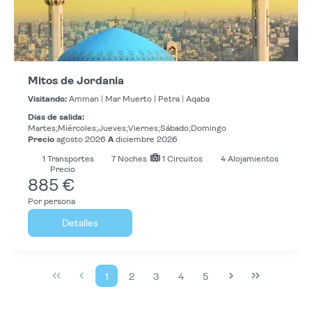
Mitos de Jordania
Visitando:
Amman |
Mar Muerto |
Petra |
Aqaba
Días de salida:
Martes;Miércoles;Jueves;Viernes;Sábado;Domingo
Precio
agosto 2026
A
diciembre 2026
1
Transportes
7
Noches
1 Circuitos
4 Alojamientos
Precio
885 €
Por persona
Detalles
1
2
3
4
5