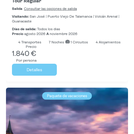
Tour Regular
Salida
Consultar las opciones de salida
Visitando:
San José |
Puerto Viejo De Talamanca |
Volcán Arenal |
Guanacaste
Días de salida:
Todos los dias
Precio
agosto 2026
A
noviembre 2026
4
Transportes
7
Noches
1 Circuitos
4 Alojamientos
Precio
1.840 €
Por persona
Detalles
Paquete de vacaciones