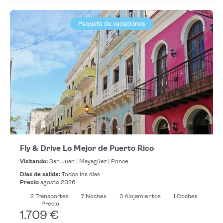
Paquete de vacaciones
Fly & Drive Lo Mejor de Puerto Rico
Visitando:
San Juan |
Mayagüez |
Ponce
Días de salida:
Todos los dias
Precio
agosto 2026
2
Transportes
7
Noches
3 Alojamientos
1 Coches
Precio
1.709 €