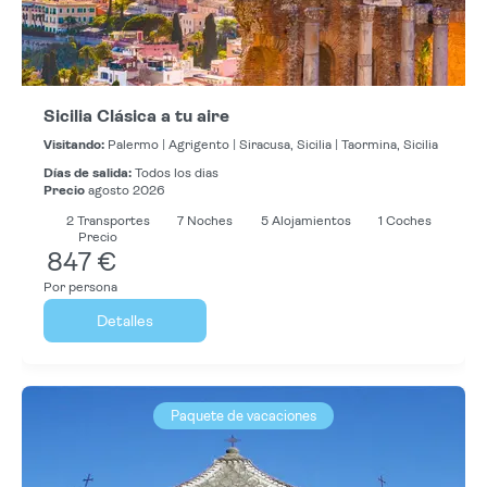
Sicilia Clásica a tu aire
Visitando:
Palermo |
Agrigento |
Siracusa, Sicilia |
Taormina, Sicilia
Días de salida:
Todos los dias
Precio
agosto 2026
2
Transportes
7
Noches
5 Alojamientos
1 Coches
Precio
847 €
Por persona
Detalles
Paquete de vacaciones