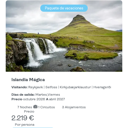
Paquete de vacaciones
Islandia Mágica
Visitando:
Reykjavik |
Selfoss |
Kirkjubæjarklaustur |
Hveragerði
Días de salida:
Martes;Viernes
Precio
octubre 2026
A
abril 2027
7
Noches
1 Circuitos
3 Alojamientos
Precio
2.219 €
Por persona