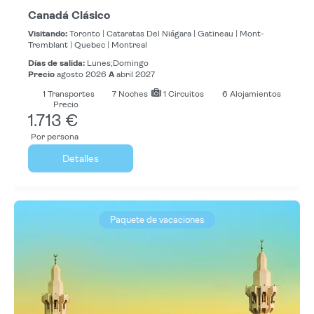
Canadá Clásico
Visitando:
Toronto |
Cataratas Del Niágara |
Gatineau |
Mont-
Tremblant |
Quebec |
Montreal
Días de salida:
Lunes;Domingo
Precio
agosto 2026
A
abril 2027
1
Transportes
7
Noches
1 Circuitos
6 Alojamientos
Precio
1.713 €
Por persona
Detalles
Paquete de vacaciones