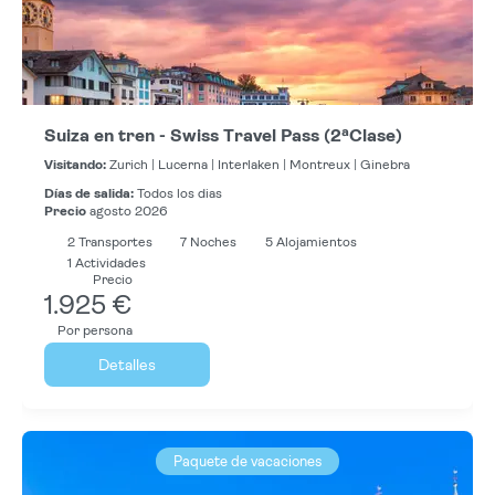
Suiza en tren - Swiss Travel Pass (2ªClase)
Visitando:
Zurich |
Lucerna |
Interlaken |
Montreux |
Ginebra
Días de salida:
Todos los dias
Precio
agosto 2026
2
Transportes
7
Noches
5 Alojamientos
1 Actividades
Precio
1.925 €
Por persona
Detalles
Paquete de vacaciones