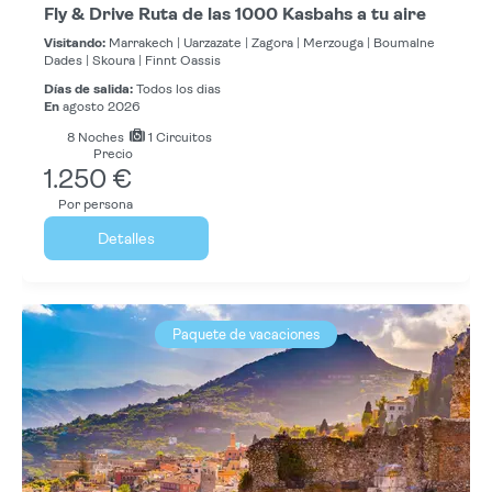
Fly & Drive Ruta de las 1000 Kasbahs a tu aire
Visitando:
Marrakech |
Uarzazate |
Zagora |
Merzouga |
Boumalne
Dades |
Skoura |
Finnt Oassis
Días de salida:
Todos los dias
En
agosto 2026
8
Noches
1 Circuitos
Precio
1.250 €
Por persona
Detalles
Paquete de vacaciones