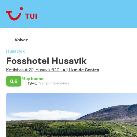
Volver
Husavick
Fosshotel Husavik
Ketilsbraut 22, Husavik 640
, a 1,1 km de Centro
Muy bueno
8,6
1940
Ver puntuaciones