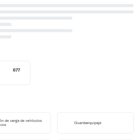
677
ón de carga de vehículos
Guardaequipaje
icos