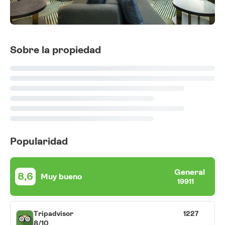
Sobre la propiedad
Popularidad
General
8,6
Muy bueno
19911
Tripadvisor
1227
8/10